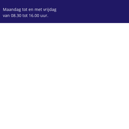
Maandag tot en met vrijdag
van 08.30 tot 16.00 uur.
Algemeen nummer:
020-775 99 27
Spoed nummer:
06-520 476 10
Spoed nummer bij geen gehoor:
06-54292326
CONTACTGEGEVENS
Pregnanta Geboortezorg
Koekoeksplein 19 HS
1021 VA Amsterdam
Dependance Zeeburgereiland
Eef Kamerbeekstraat 503
1095 MP Amsterdam