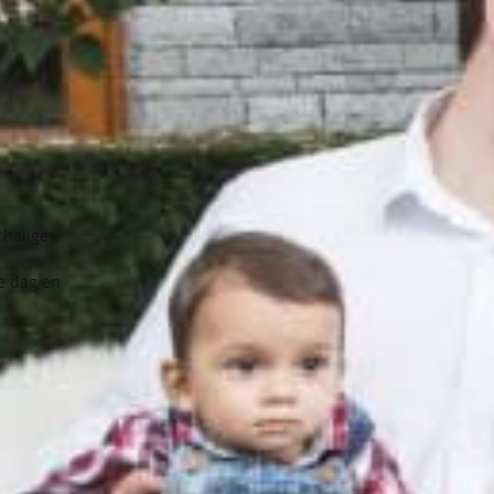
chalige
e dag en