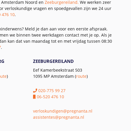
 in Amsterdam Noord en
Zeeburgereiland.
We werken zeer
oor verloskundige vragen en spoedgevallen zijn we 24 uur
0 476 10
.
 kinderwens? Meld je dan aan voor een eerste afspraak.
 nemen we binnen twee werkdagen contact met je op. Als je
, dan kan dat van maandag tot en met vrijdag tussen 08:30
7
.
RG
ZEEBURGEREILAND
Eef Kamerbeekstraat 503
oute
)
1095 MP Amsterdam (
route
)
020-775 99 27
06-520 476 10
l
verloskundigen@pregnanta.nl
assistentes@pregnanta.nl