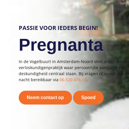
PASSIE VOOR IEDERS BEGIN!
Pregnanta
In de Vogelbuurt in Amsterdam-Noord vind je een kleins
verloskundigenpraktijk waar persoonlijke aandacht en
deskundigheid centraal staan. Bij vragen of spoed zijn w
nacht bereikbaar via
06-520 476 10
.
Neem contact op
Spoed